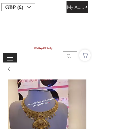
GBP (£)
My Account
We Ship Globally